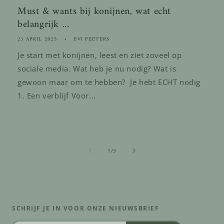
Must & wants bij konijnen, wat echt
belangrijk ...
23 APRIL 2025
EVI PEETERS
Je start met konijnen, leest en ziet zoveel op
sociale media. Wat heb je nu nodig? Wat is
gewoon maar om te hebben? Je hebt ECHT nodig
1. Een verblijf Voor...
van
1
/
3
SCHRIJF JE IN VOOR ONZE NIEUWSBRIEF