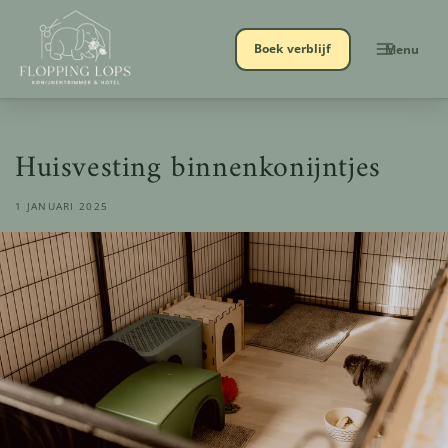
Meteen
naar de
content
Menu
Boek verblijf
Huisvesting binnenkonijntjes
1 JANUARI 2025